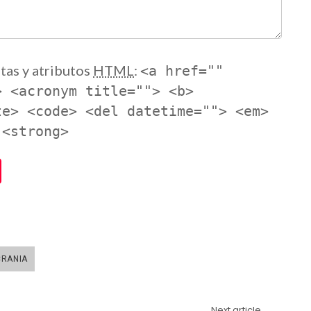
tas y atributos
HTML
:
<a href=""
> <acronym title=""> <b>
te> <code> <del datetime=""> <em>
 <strong>
CRANIA
Next article