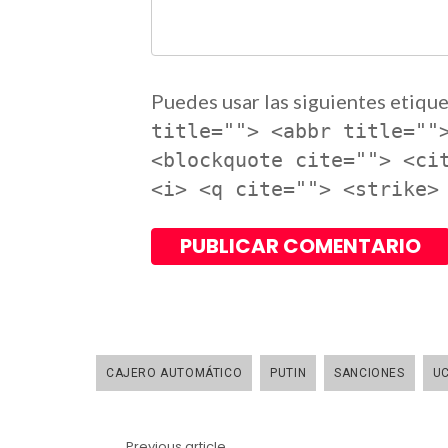
Puedes usar las siguientes etique
title=""> <abbr title=""
<blockquote cite=""> <ci
<i> <q cite=""> <strike>
CAJERO AUTOMÁTICO
PUTIN
SANCIONES
U
Previous article