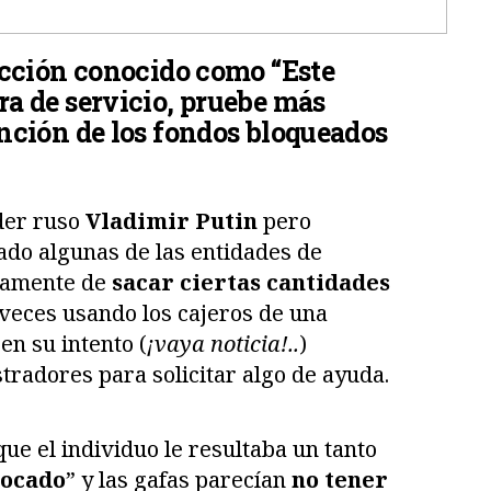
ección conocido como “Este
ra de servicio, pruebe más
ención de los fondos bloqueados
íder ruso
Vladimir Putin
pero
tado algunas de las entidades de
osamente de
sacar ciertas cantidades
s veces usando los cajeros de una
en su intento (
¡vaya noticia!..
)
stradores para solicitar algo de ayuda.
ue el individuo le resultaba un tanto
locado
” y las gafas parecían
no tener