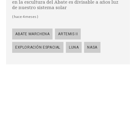
en la escultura del Abate es divisable a años luz
de nuestro sistema solar
( hace 4 meses )
ABATE MARCHENA
ARTEMIS II
EXPLORACIÓN ESPACIAL
LUNA
NASA