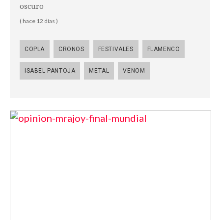
oscuro
( hace 12 días )
COPLA
CRONOS
FESTIVALES
FLAMENCO
ISABEL PANTOJA
METAL
VENOM