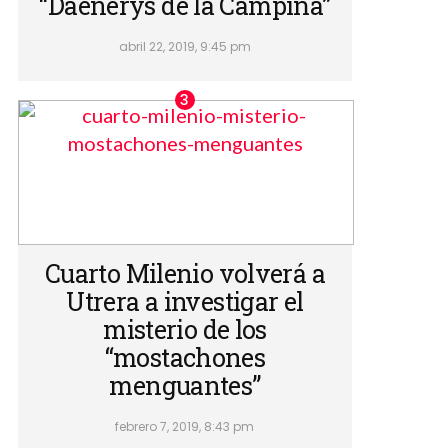
“Daenerys de la Campiña”
abril 22, 2019, 9:45 pm
Cuarto Milenio volverá a
Utrera a investigar el
misterio de los
“mostachones
menguantes”
febrero 7, 2019, 8:43 pm