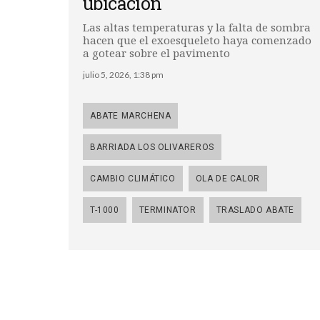
ubicación
Las altas temperaturas y la falta de sombra
hacen que el exoesqueleto haya comenzado
a gotear sobre el pavimento
julio 5, 2026, 1:38 pm
ABATE MARCHENA
BARRIADA LOS OLIVAREROS
CAMBIO CLIMÁTICO
OLA DE CALOR
T-1000
TERMINATOR
TRASLADO ABATE