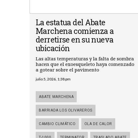
La estatua del Abate
Marchena comienza a
derretirse en su nueva
ubicación
Las altas temperaturas y la falta de sombra
hacen que el exoesqueleto haya comenzado
a gotear sobre el pavimento
julio 5, 2026, 1:38 pm
ABATE MARCHENA
BARRIADA LOS OLIVAREROS
CAMBIO CLIMÁTICO
OLA DE CALOR
T-1000
TERMINATOR
TRASLADO ABATE