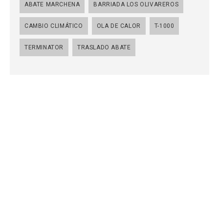
ABATE MARCHENA
BARRIADA LOS OLIVAREROS
CAMBIO CLIMÁTICO
OLA DE CALOR
T-1000
TERMINATOR
TRASLADO ABATE