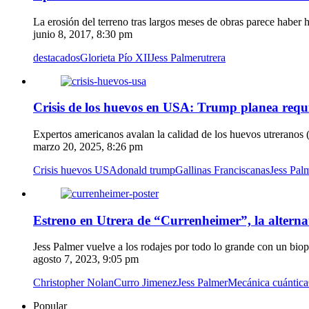
La erosión del terreno tras largos meses de obras parece haber h
junio 8, 2017, 8:30 pm
destacados
Glorieta Pío XII
Jess Palmer
utrera
Crisis de los huevos en USA: Trump planea requis
Expertos americanos avalan la calidad de los huevos utreranos (d
marzo 20, 2025, 8:26 pm
Crisis huevos USA
donald trump
Gallinas Franciscanas
Jess Pal
Estreno en Utrera de “Currenheimer”, la alterna
Jess Palmer vuelve a los rodajes por todo lo grande con un biop
agosto 7, 2023, 9:05 pm
Christopher Nolan
Curro Jimenez
Jess Palmer
Mecánica cuántica
Popular