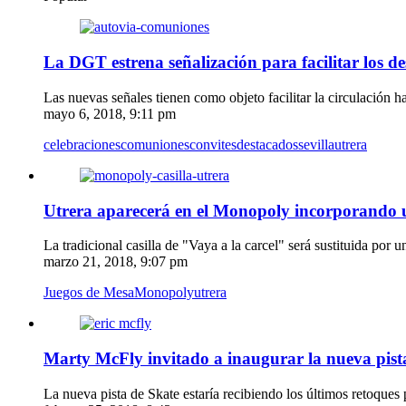
La DGT estrena señalización para facilitar los d
Las nuevas señales tienen como objeto facilitar la circulación 
mayo 6, 2018, 9:11 pm
celebraciones
comuniones
convites
destacados
sevilla
utrera
Utrera aparecerá en el Monopoly incorporando u
La tradicional casilla de "Vaya a la carcel" será sustituida por 
marzo 21, 2018, 9:07 pm
Juegos de Mesa
Monopoly
utrera
Marty McFly invitado a inaugurar la nueva pist
La nueva pista de Skate estaría recibiendo los últimos retoques 