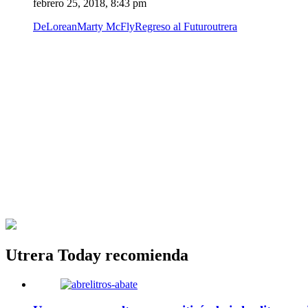
febrero 25, 2018, 8:43 pm
DeLorean
Marty McFly
Regreso al Futuro
utrera
Utrera Today recomienda