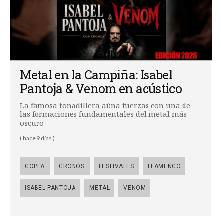
Metal en la Campiña: Isabel
Pantoja & Venom en acústico
La famosa tonadillera aúna fuerzas con una de
las formaciones fundamentales del metal más
oscuro
( hace 9 días )
COPLA
CRONOS
FESTIVALES
FLAMENCO
ISABEL PANTOJA
METAL
VENOM