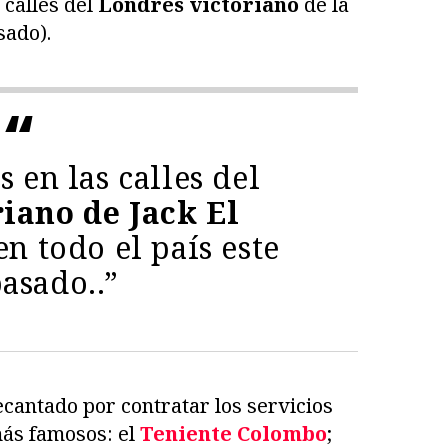
 calles del
Londres victoriano
de la
sado).
s en las calles del
iano de Jack El
n todo el país este
asado..”
ecantado por contratar los servicios
más famosos: el
Teniente Colombo
;