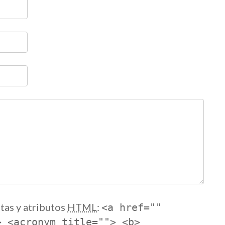
tas y atributos
HTML
:
<a href=""
> <acronym title=""> <b>