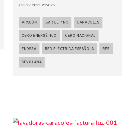
abril 29, 2025, 8:24 pm
APAGÓN
BAR EL PINO
CARACOLES
CERO ENERGÉTICO
CERO NACIONAL
ENDESA
RED ELÉCTRICA ESPAÑOLA
REE
SEVILLANA