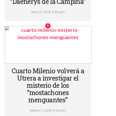
“Daenerys de la Campiña”
abril 22, 2019, 9:45 pm
Cuarto Milenio volverá a
Utrera a investigar el
misterio de los
“mostachones
menguantes”
febrero 7, 2019, 8:43 pm