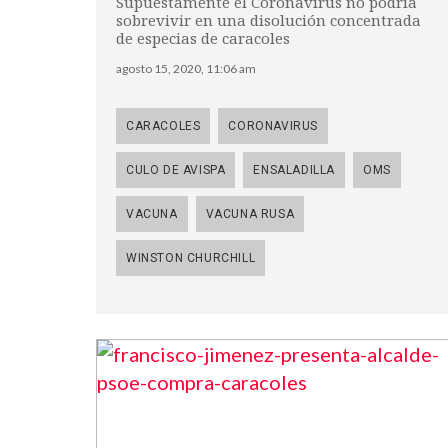
Supuestamente el Coronavirus no podría
sobrevivir en una disolución concentrada
de especias de caracoles
agosto 15, 2020, 11:06 am
CARACOLES
CORONAVIRUS
CULO DE AVISPA
ENSALADILLA
OMS
VACUNA
VACUNA RUSA
WINSTON CHURCHILL