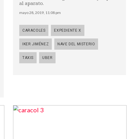
al aparato.
mayo 28, 2019, 11:08 pm
CARACOLES
EXPEDIENTE X
IKER JIMÉNEZ
NAVE DEL MISTERIO
TAXIS
UBER