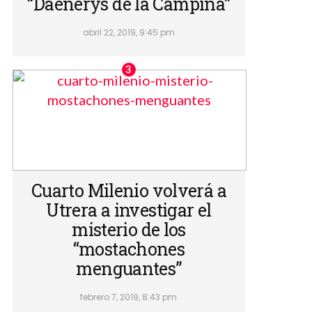
“Daenerys de la Campiña”
abril 22, 2019, 9:45 pm
Cuarto Milenio volverá a
Utrera a investigar el
misterio de los
“mostachones
menguantes”
febrero 7, 2019, 8:43 pm