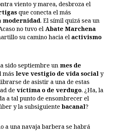
ntra viento y marea, desbroza el
rtigas
que conecta el más
a
modernidad
. El símil quizá sea un
¿Acaso no tuvo el
Abate Marchena
rtillo su camino hacia el
activismo
 ha sido septiembre un
mes de
el más
leve vestigio de vida social
y
ibrarse de asistir a una de estas
dad de
víctima o de verdugo
. ¿Ha, la
da a tal punto de ensombrecer el
ber y la subsiguiente
bacanal
?
o a una navaja barbera se habrá