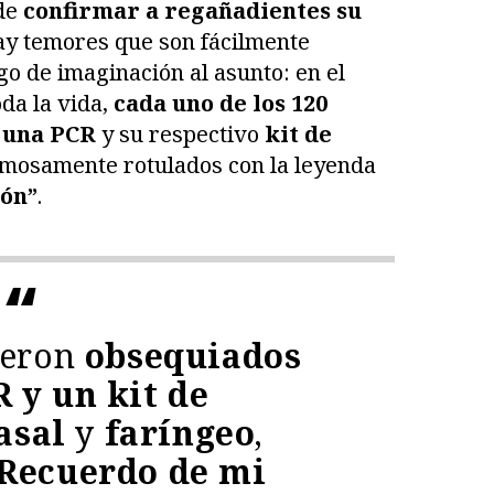
 de
confirmar a regañadientes su
ay temores que son fácilmente
go de imaginación al asunto: en el
toda la vida,
cada uno de los 120
 una PCR
y su respectivo
kit de
rmosamente rotulados con la leyenda
ón”
.
fueron
obsequiados
 y un kit de
asal
y
faríngeo
,
Recuerdo de mi