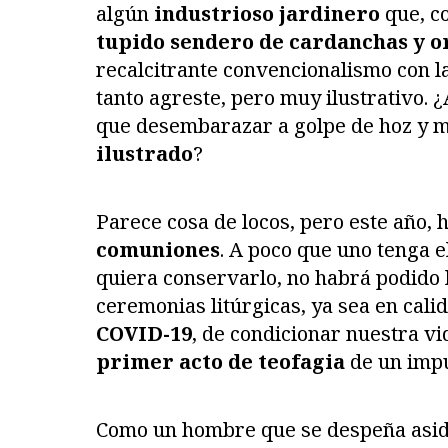
algún
industrioso jardinero
que, co
tupido sendero de cardanchas y o
recalcitrante convencionalismo con l
tanto agreste, pero muy ilustrativo. 
que desembarazar a golpe de hoz y ma
ilustrado
?
Parece cosa de locos, pero este año,
comuniones
. A poco que uno tenga 
quiera conservarlo, no habrá podido l
ceremonias litúrgicas, ya sea en cali
COVID-19
, de condicionar nuestra vi
primer acto de teofagia
de un impú
Como un hombre que se despeña asid